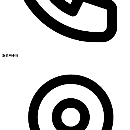
联系与支持