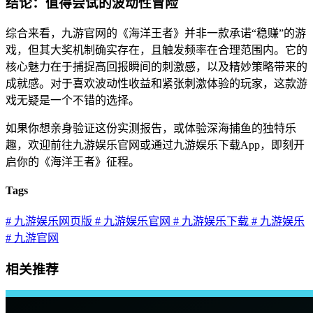
结论：值得尝试的波动性冒险
综合来看，九游官网的《海洋王者》并非一款承诺“稳赚”的游
戏，但其大奖机制确实存在，且触发频率在合理范围内。它的
核心魅力在于捕捉高回报瞬间的刺激感，以及精妙策略带来的
成就感。对于喜欢波动性收益和紧张刺激体验的玩家，这款游
戏无疑是一个不错的选择。
如果你想亲身验证这份实测报告，或体验深海捕鱼的独特乐
趣，欢迎前往九游娱乐官网或通过九游娱乐下载App，即刻开
启你的《海洋王者》征程。
Tags
# 九游娱乐网页版
# 九游娱乐官网
# 九游娱乐下载
# 九游娱乐
# 九游官网
相关推荐