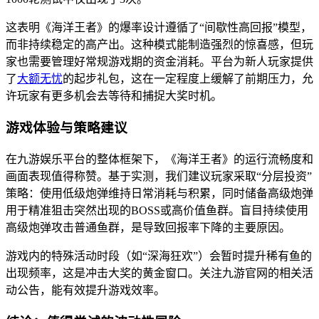
这表明《海洋王者》的爆率设计遵循了“间歇性高回报”模型，
而非持续稳定的高产出。这种模式能制造强烈的惊喜感，但玩
家也需要管理好常规游戏期的资金消耗。平台为新人玩家提供
了
大额无忧
的起步礼包，这在一定程度上缓解了前期压力，允
许玩家有更多机会去等待和捕捉大奖时机。
游戏体验与策略建议
在九游娱乐平台的整体框架下，《海洋王者》的运行流畅度和
画面表现值得称赞。基于实测，我们建议玩家采取“分层投资”
策略：使用低级炮弹维持日常消耗与积累，同时储备高级炮弹
用于精准狙击突然出现的BOSS或高价值鱼群。盲目持续使用
高级炮弹攻击普通鱼群，是导致回报率下降的主要原因。
游戏内的特殊活动时段（如“深海狂欢”）会暂时提升稀有鱼的
出现频率，这是冲击大奖的黄金窗口。关注九游官网的相关活
动公告，能有效提升游戏效率。