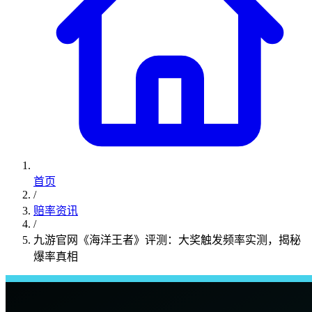
首页
/
赔率资讯
/
九游官网《海洋王者》评测：大奖触发频率实测，揭秘
爆率真相