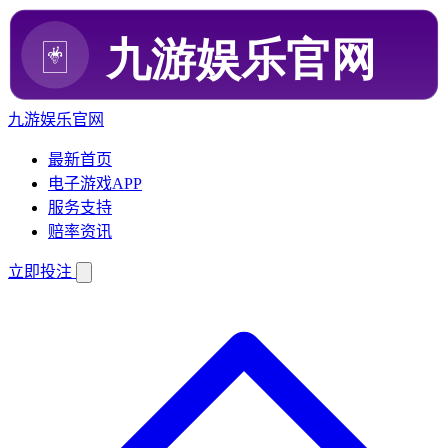
九游娱乐官网
最新首页
电子游戏APP
服务支持
赔率资讯
立即投注